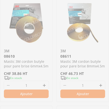
3M
3M
08610
08611
Mastic 3M cordon butyle
Mastic 3M cordon butyle
pour pare brise 6mmx4.5m
pour pare brise 8mmx4.5m
Prix
CHF
38.86
HT
Prix
CHF
46.73
HT
En stock
En stock
régulier
régulier
Diminuer la quantité pour 08610 - Mastic 3M
Augmenter la quantité pour 
Diminuer la quantit
Aug
Ajouter
Ajouter