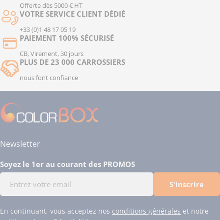
interventions une finition fiable et durable grâce à
Offerte dès 5000 € HT
l'expertise
ColorBox
.
VOTRE SERVICE CLIENT DÉDIÉ
+33 (0)1 48 17 05 19
PAIEMENT 100% SÉCURISÉ
CB, Virement, 30 jours
PLUS DE 23 000 CARROSSIERS
nous font confiance
Newsletter
Soyez le 1er au courant des PROMOS
E-
S'inscrire
mail
En continuant, vous acceptez nos
conditions générales
et notre