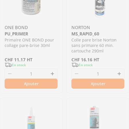
ONE BOND
NORTON
PU_PRIMER
MS_RAPID_60
Primaire ONE BOND pour
Colle pare brise Norton
collage pare-brise 30ml
sans primaire 60 min.
cartouche 290ml
Prix
CHF
11.17
HT
Prix
CHF
16.16
HT
En stock
En stock
régulier
régulier
Diminuer la quantité pour PU_PRIMER - Prima
Augmenter la quantité pour 
Diminuer la quantit
Aug
Ajouter
Ajouter