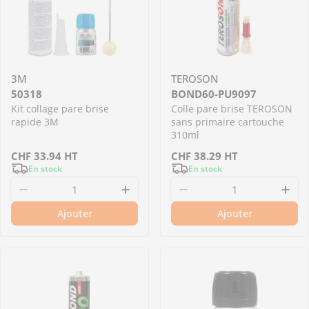
3M
TEROSON
50318
BOND60-PU9097
Kit collage pare brise
Colle pare brise TEROSON
rapide 3M
sans primaire cartouche
310ml
Prix
CHF
33.94
HT
Prix
CHF
38.29
HT
En stock
En stock
régulier
régulier
Diminuer la quantité pour 50318 - Kit collage 
Augmenter la quantité pour 50
Diminuer la quantit
Aug
Ajouter
Ajouter