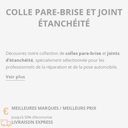
COLLE PARE-BRISE ET JOINT
ÉTANCHÉITÉ
Découvrez notre collection de
colles pare-brise
et
joints
d’étanchéité
, spécialement sélectionnée pour les
professionnels de la réparation et de la pose automobile.
Ces produits garantissent une
adhérence optimale
et
Voir plus
une parfaite
étanchéité
pour assurer la sécurité et la
durabilité des vitrages installés. Formulées pour résister
aux conditions extrêmes (vibrations, humidité, variations
de température), nos colles et joints sont compatibles avec
tous types de véhicules. L'utilisation de solutions
MEILLEURES MARQUES / MEILLEURS PRIX
professionnelles permet un travail rapide, propre et
Jusqu’à 50% d’économie
conforme aux normes du secteur. Offrez à vos
LIVRAISON EXPRESS