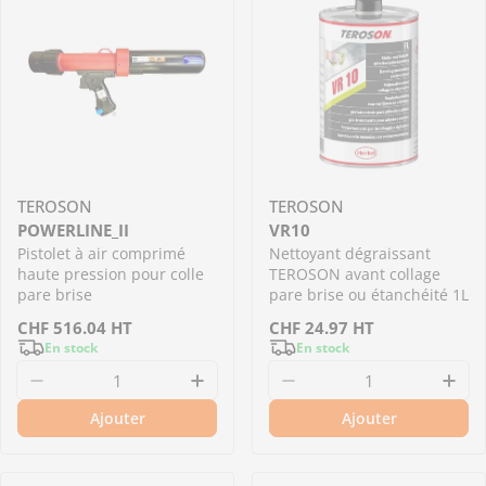
TEROSON
TEROSON
POWERLINE_II
VR10
Pistolet à air comprimé
Nettoyant dégraissant
haute pression pour colle
TEROSON avant collage
pare brise
pare brise ou étanchéité 1L
Prix
CHF
516.04
HT
Prix
CHF
24.97
HT
En stock
En stock
régulier
régulier
Diminuer la quantité pour POWERLINE_II - Pist
Augmenter la quantité pour P
Diminuer la quantit
Aug
Ajouter
Ajouter