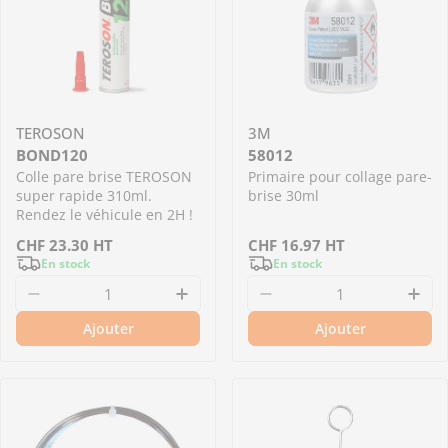
TEROSON
3M
BOND120
58012
Colle pare brise TEROSON
Primaire pour collage pare-
super rapide 310ml.
brise 30ml
Rendez le véhicule en 2H !
Prix
CHF
23.30
HT
Prix
CHF
16.97
HT
En stock
En stock
régulier
régulier
Diminuer la quantité pour BOND120 - Colle pa
Augmenter la quantité pour B
Diminuer la quantité
Aug
Ajouter
Ajouter