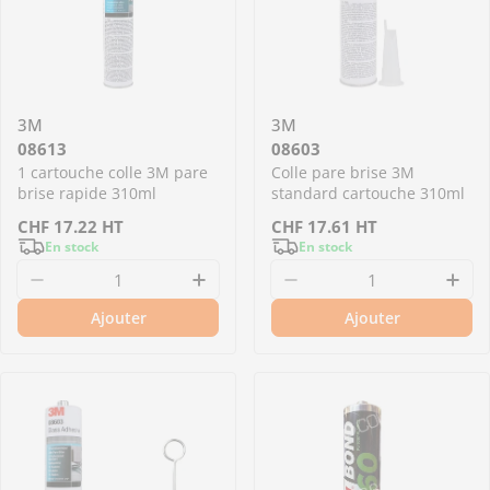
3M
3M
08613
08603
1 cartouche colle 3M pare
Colle pare brise 3M
brise rapide 310ml
standard cartouche 310ml
Prix
CHF
17.22
HT
Prix
CHF
17.61
HT
En stock
En stock
régulier
régulier
Diminuer la quantité pour 08613 - 1 cartouche
Augmenter la quantité pour 0
Diminuer la quantit
Aug
Ajouter
Ajouter