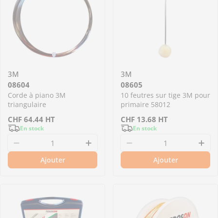
3M
3M
08604
08605
Corde à piano 3M
10 feutres sur tige 3M pour
triangulaire
primaire 58012
Prix
CHF
64.44
HT
Prix
CHF
13.68
HT
En stock
En stock
régulier
régulier
Diminuer la quantité pour 08604 - Corde à pia
Augmenter la quantité pour 0
Diminuer la quantité
Aug
Ajouter
Ajouter