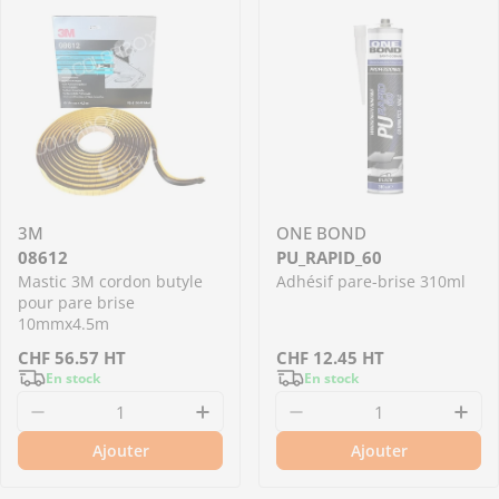
3M
ONE BOND
08612
PU_RAPID_60
Mastic 3M cordon butyle
Adhésif pare-brise 310ml
pour pare brise
10mmx4.5m
Prix
CHF
56.57
HT
Prix
CHF
12.45
HT
En stock
En stock
régulier
régulier
Diminuer la quantité pour 08612 - Mastic 3M
Augmenter la quantité pour 
Diminuer la quantit
Aug
Ajouter
Ajouter