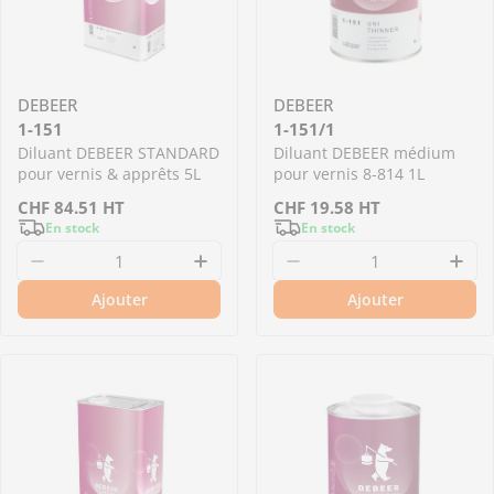
DEBEER
DEBEER
1-151
1-151/1
Diluant DEBEER STANDARD
Diluant DEBEER médium
pour vernis & apprêts 5L
pour vernis 8-814 1L
Prix
CHF
84.51
HT
Prix
CHF
19.58
HT
En stock
En stock
de
de
Diminuer la quantité pour 1-151 - Diluant D
Augmenter la quantité pour 
Diminuer la quantit
Aug
vente
vente
Ajouter
Ajouter