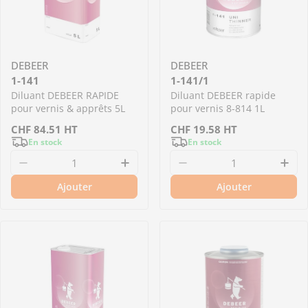
DEBEER
DEBEER
1-141
1-141/1
Diluant DEBEER RAPIDE
Diluant DEBEER rapide
pour vernis & apprêts 5L
pour vernis 8-814 1L
Prix
CHF
84.51
HT
Prix
CHF
19.58
HT
En stock
En stock
de
de
Diminuer la quantité pour 1-141 - Diluant DE
Augmenter la quantité pour 1
Diminuer la quantité
Aug
vente
vente
Ajouter
Ajouter