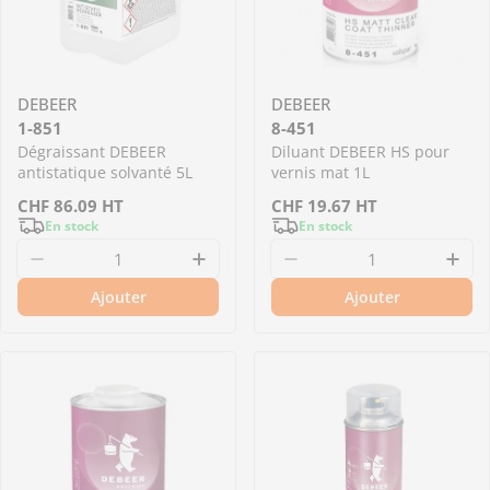
DEBEER
DEBEER
1-851
8-451
Dégraissant DEBEER
Diluant DEBEER HS pour
antistatique solvanté 5L
vernis mat 1L
Prix
CHF
86.09
HT
Prix
CHF
19.67
HT
En stock
En stock
de
de
Diminuer la quantité pour 1-851 - Dégraissan
Augmenter la quantité pour 1
Diminuer la quantit
Aug
vente
vente
Ajouter
Ajouter