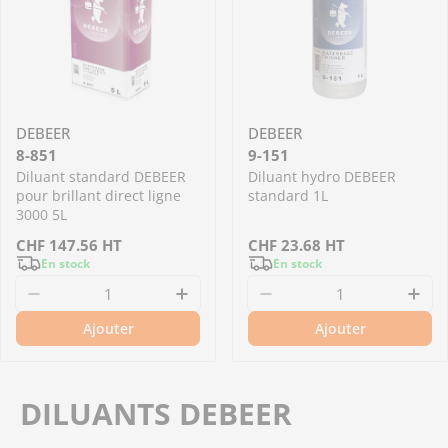
DEBEER
DEBEER
8-851
9-151
Diluant standard DEBEER
Diluant hydro DEBEER
pour brillant direct ligne
standard 1L
3000 5L
Prix
CHF
147.56
HT
Prix
CHF
23.68
HT
En stock
En stock
régulier
régulier
Diminuer la quantité pour 8-851 - Diluant stan
Augmenter la quantité pour 8-
Diminuer la quantit
Aug
Ajouter
Ajouter
DILUANTS DEBEER