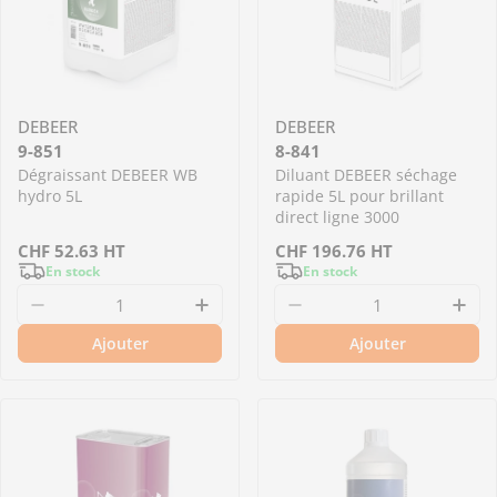
DEBEER
DEBEER
9-851
8-841
Dégraissant DEBEER WB
Diluant DEBEER séchage
hydro 5L
rapide 5L pour brillant
direct ligne 3000
Prix
CHF
52.63
HT
Prix
CHF
196.76
HT
En stock
En stock
régulier
régulier
Diminuer la quantité pour 9-851 - Dégraissan
Augmenter la quantité pour 9
Diminuer la quantité
Aug
Ajouter
Ajouter