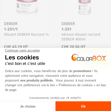
DEBEER
DEBEER
1-231/1
1-231
Diluant DEBEER Raccord 1L
Aérosol diluant raccord
DEBEER 400ml
Prix
CHF
43.19
HT
Prix
CHF
20.56
HT
En stock
En stock
régulier
régulier
Diminuer la quantité pour 1-231/1 - Diluant 
Augmenter la quantité pour 1
Diminuer la quantit
Aug
Ajouter
Ajouter