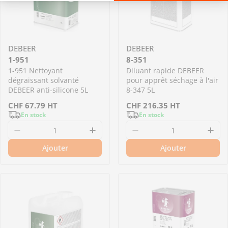
DEBEER
DEBEER
1-951
8-351
1-951 Nettoyant
Diluant rapide DEBEER
dégraissant solvanté
pour apprêt séchage à l'air
DEBEER anti-silicone 5L
8-347 5L
Prix
CHF
67.79
HT
Prix
CHF
216.35
HT
En stock
En stock
régulier
régulier
Diminuer la quantité pour 1-951 Nettoyant dé
Augmenter la quantité pour 1
Diminuer la quantité
Aug
Ajouter
Ajouter