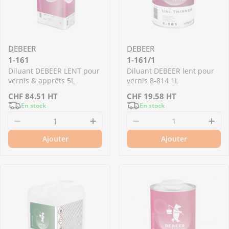
DEBEER
DEBEER
1-161
1-161/1
Diluant DEBEER LENT pour
Diluant DEBEER lent pour
vernis & apprêts 5L
vernis 8-814 1L
Prix
CHF
84.51
HT
Prix
CHF
19.58
HT
En stock
En stock
de
de
Diminuer la quantité pour 1-161 - Diluant DE
Augmenter la quantité pour 1
Diminuer la quantité
Aug
vente
vente
Ajouter
Ajouter