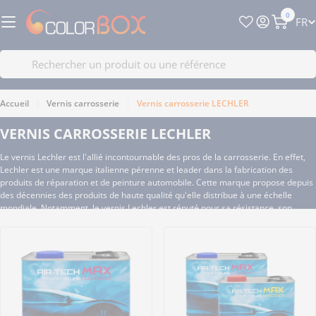
Passer
0
L
FR
au
Panier
A
contenu
N
Recherche
G
U
Accueil
Vernis carrosserie
Vernis carrosserie LECHLER
E
VERNIS CARROSSERIE LECHLER
Le vernis Lechler est l'allié incontournable des pros de la carrosserie. En effet,
Lechler est une marque italienne pérenne et leader dans la fabrication des
produits de réparation et de peinture automobile. Cette marque propose depuis
des décennies des produits de haute qualité qu'elle distribue à une échelle
mondiale. Notamment, le vernis Lechler est réputé pour sa résistance, son
rendu final sublime et sa durabilité.