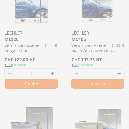
LECHLER
LECHLER
ML920
MC405
Vernis carrosserie LECHLER
Vernis carrosserie LECHLER
Mégalack 4L
Macrofan Power UHS 4L
Prix
CHF
122.06
HT
Prix
CHF
193.75
HT
En stock
En stock
régulier
régulier
Diminuer la quantité pour ML920 - Vernis car
Augmenter la quantité pour M
Diminuer la quantit
Aug
Ajouter
Ajouter