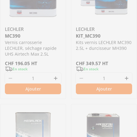
LECHLER
LECHLER
MC390
KIT_MC390
Vernis carrosserie
Kits vernis LECHLER MC390
LECHLER, séchage rapide
2.5L + durcisseur MH390
UHS Airtech Max 2.5L
Prix
CHF
196.05
HT
Prix
CHF
349.57
HT
En stock
En stock
régulier
régulier
Diminuer la quantité pour MC390 - Vernis car
Augmenter la quantité pour M
Diminuer la quantit
Aug
Ajouter
Ajouter