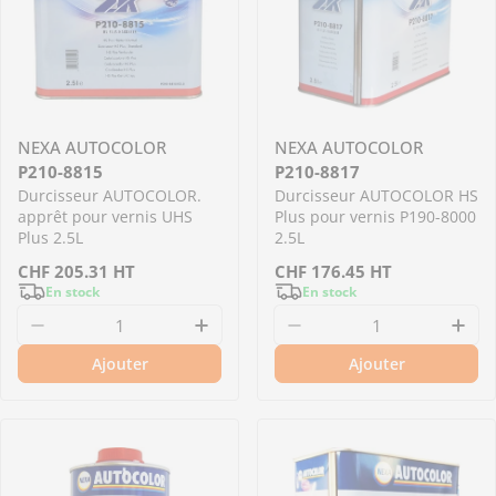
NEXA AUTOCOLOR
NEXA AUTOCOLOR
P210-8815
P210-8817
Durcisseur AUTOCOLOR.
Durcisseur AUTOCOLOR HS
apprêt pour vernis UHS
Plus pour vernis P190-8000
Plus 2.5L
2.5L
Prix
CHF
205.31
HT
Prix
CHF
176.45
HT
En stock
En stock
régulier
régulier
Diminuer la quantité pour P210-8815 - Durcis
Augmenter la quantité pour P
Diminuer la quantit
Aug
Ajouter
Ajouter