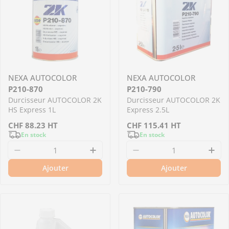
NEXA AUTOCOLOR
NEXA AUTOCOLOR
P210-870
P210-790
Durcisseur AUTOCOLOR 2K
Durcisseur AUTOCOLOR 2K
HS Express 1L
Express 2.5L
Prix
CHF
88.23
HT
Prix
CHF
115.41
HT
En stock
En stock
régulier
régulier
Diminuer la quantité pour P210-870 - Durcis
Augmenter la quantité pour 
Diminuer la quantit
Aug
Ajouter
Ajouter