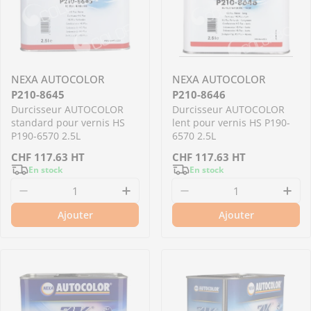
NEXA AUTOCOLOR
NEXA AUTOCOLOR
P210-8645
P210-8646
Durcisseur AUTOCOLOR
Durcisseur AUTOCOLOR
standard pour vernis HS
lent pour vernis HS P190-
P190-6570 2.5L
6570 2.5L
Prix
CHF
117.63
HT
Prix
CHF
117.63
HT
En stock
En stock
régulier
régulier
Diminuer la quantité pour P210-8645 - Durcis
Augmenter la quantité pour P
Diminuer la quantit
Aug
Ajouter
Ajouter