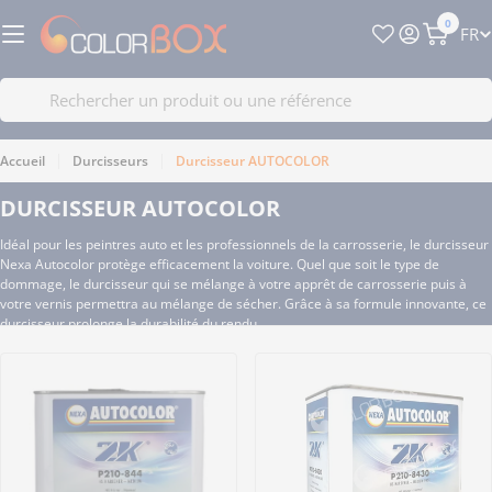
Passer
0
L
FR
au
Panier
A
contenu
N
Recherche
G
U
Accueil
Durcisseurs
Durcisseur AUTOCOLOR
E
DURCISSEUR AUTOCOLOR
Idéal pour les peintres auto et les professionnels de la carrosserie, le durcisseur
Nexa Autocolor protège efficacement la voiture. Quel que soit le type de
dommage, le durcisseur qui se mélange à votre apprêt de carrosserie puis à
votre vernis permettra au mélange de sécher. Grâce à sa formule innovante, ce
durcisseur prolonge la durabilité du rendu.