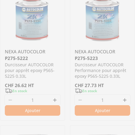
NEXA AUTOCOLOR
NEXA AUTOCOLOR
P275-5222
P275-5223
Durcisseur AUTOCOLOR
Durcisseur AUTOCOLOR
pour apprêt epoxy P565-
Performance pour apprêt
5225 0.33L
epoxy P565-5225 0.33L
Prix
CHF
26.62
HT
Prix
CHF
27.73
HT
En stock
En stock
régulier
régulier
Diminuer la quantité pour P275-5222 -Durcis
Augmenter la quantité pour 
Diminuer la quantit
Aug
Ajouter
Ajouter