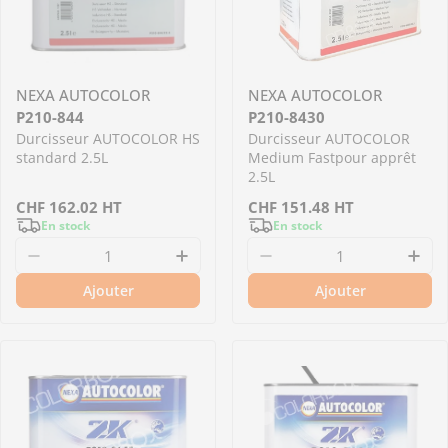
NEXA AUTOCOLOR
NEXA AUTOCOLOR
P210-844
P210-8430
Durcisseur AUTOCOLOR HS
Durcisseur AUTOCOLOR
standard 2.5L
Medium Fastpour apprêt
2.5L
Prix
CHF
162.02
HT
Prix
CHF
151.48
HT
En stock
En stock
régulier
régulier
Diminuer la quantité pour P210-844 - Durcis
Augmenter la quantité pour 
Diminuer la quantit
Aug
Ajouter
Ajouter