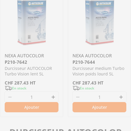
NEXA AUTOCOLOR
NEXA AUTOCOLOR
P210-7642
P210-7644
Durcisseur AUTOCOLOR
Durcisseur medium Turbo
Turbo Vision lent 5L
Vision poids lourd 5L
Prix
CHF
287.43
HT
Prix
CHF
287.43
HT
En stock
En stock
régulier
régulier
Diminuer la quantité pour P210-7642 - Durcis
Augmenter la quantité pour P
Diminuer la quantit
Aug
Ajouter
Ajouter