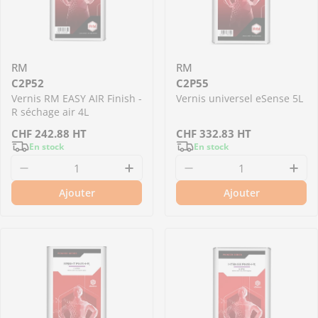
RM
RM
C2P52
C2P55
Vernis RM EASY AIR Finish -
Vernis universel eSense 5L
R séchage air 4L
Prix
CHF
242.88
HT
Prix
CHF
332.83
HT
En stock
En stock
régulier
régulier
Diminuer la quantit
Aug
Ajouter
Ajouter