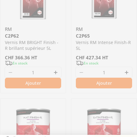
RM
RM
C2P62
C2P65
Vernis RM BRIGHT Finish -
Vernis RM Intense Finish-R
R brillant supérieur 5L
5L
Prix
CHF
366.36
HT
Prix
CHF
427.34
HT
En stock
En stock
régulier
régulier
Diminuer la quantité pour C2P62 - Vernis RM B
Augmenter la quantité pour C2
Ajouter
Ajouter