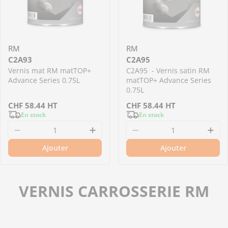
RM
RM
C2A93
C2A95
Vernis mat RM matTOP+
C2A95 - Vernis satin RM
Advance Series 0.75L
matTOP+ Advance Series
0.75L
Prix
CHF
58.44
HT
Prix
CHF
58.44
HT
En stock
En stock
régulier
régulier
Diminuer la quantité pour C2A93 - Vernis ma
Augmenter la quantité pour 
Diminuer la quantit
Aug
Ajouter
Ajouter
VERNIS CARROSSERIE RM