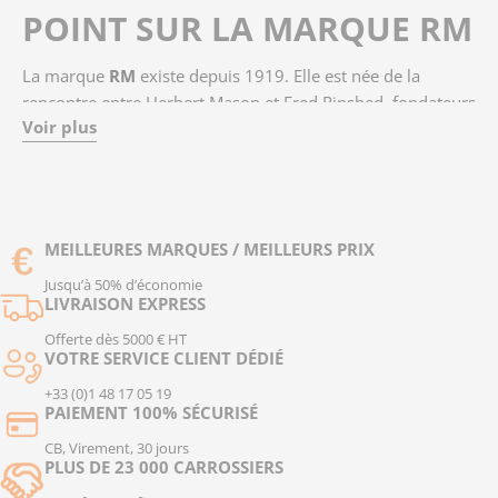
POINT SUR LA MARQUE RM
La marque
RM
existe depuis 1919. Elle est née de la
rencontre entre Herbert Mason et Fred Rinshed, fondateurs
Voir plus
de
Rinshed-Mason
. Depuis, elle est devenue l’un des
principaux fournisseurs de
peintures automobiles
à
l’échelle mondiale.
RM se positionne comme un véritable
partenaire des
MEILLEURES MARQUES / MEILLEURS PRIX
carrossiers professionnels
, en développant des produits
Jusqu’à 50% d’économie
conçus pour optimiser la productivité en atelier. Sa mission
LIVRAISON EXPRESS
: proposer des solutions rentables à long terme grâce à des
Offerte dès 5000 € HT
systèmes de peinture faciles à appliquer
, à faible
VOTRE SERVICE CLIENT DÉDIÉ
consommation, à séchage rapide, tout en étant
LES PRODUITS RM
+33 (0)1 48 17 05 19
respectueux de l’environnement.
PAIEMENT 100% SÉCURISÉ
La gamme RM comprend :
CB, Virement, 30 jours
PLUS DE 23 000 CARROSSIERS
Des mastics