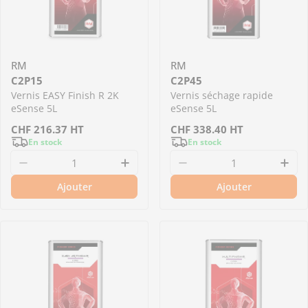
RM
RM
C2P15
C2P45
Vernis EASY Finish R 2K
Vernis séchage rapide
eSense 5L
eSense 5L
Prix
CHF
216.37
HT
Prix
CHF
338.40
HT
En stock
En stock
régulier
régulier
Diminuer la quantité pour C2P15 - Vernis EASY
Augmenter la quantité pour C
Diminuer la quantit
Aug
Ajouter
Ajouter