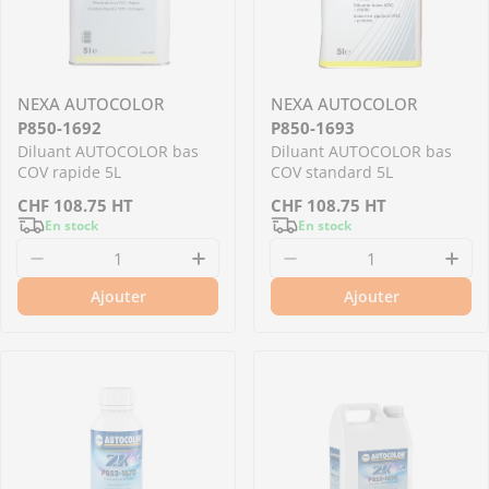
NEXA AUTOCOLOR
NEXA AUTOCOLOR
P850-1692
P850-1693
Diluant AUTOCOLOR bas
Diluant AUTOCOLOR bas
COV rapide 5L
COV standard 5L
Prix
CHF
108.75
HT
Prix
CHF
108.75
HT
En stock
En stock
régulier
régulier
Diminuer la quantité pour P850-1692 - Dilua
Augmenter la quantité pour 
Diminuer la quantit
Aug
Ajouter
Ajouter