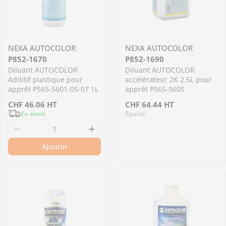
NEXA AUTOCOLOR
NEXA AUTOCOLOR
P852-1670
P852-1690
Diluant AUTOCOLOR
Diluant AUTOCOLOR
Additif plastique pour
accélérateur 2K 2.5L pour
apprêt P565-5601-05-07 1L
apprêt P565-5605
Prix
CHF
46.06
HT
Prix
CHF
64.44
HT
En stock
Épuisé
régulier
régulier
Diminuer la quantité pour P852-1670 - Diluan
Augmenter la quantité pour P
Ajouter
Me prévenir