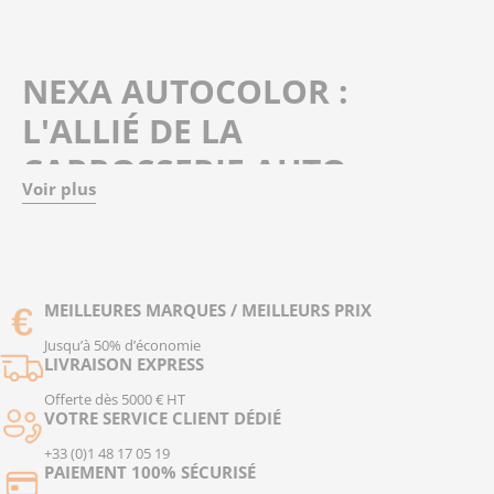
NEXA AUTOCOLOR :
L'ALLIÉ DE LA
CARROSSERIE AUTO
Voir plus
Destinés exclusivement à un usage professionnel, les
diluants Nexa Autocolor
sont conçus pour offrir une
application facile et un rendu de haute qualité en :
Refonte de surface
MEILLEURES MARQUES / MEILLEURS PRIX
Réparation localisée ou complète
Jusqu’à 50% d’économie
Décoration de carrosseries automobiles
LIVRAISON EXPRESS
Offerte dès 5000 € HT
Grâce à leurs
formules innovantes
, les diluants Nexa
VOTRE SERVICE CLIENT DÉDIÉ
Autocolor permettent :
+33 (0)1 48 17 05 19
D'optimiser la viscosité de la peinture, du vernis ou de
PAIEMENT 100% SÉCURISÉ