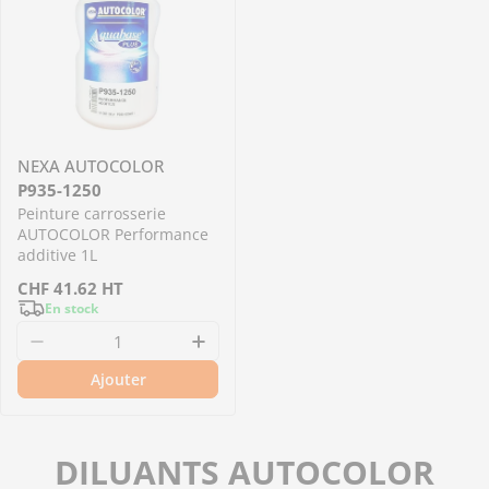
NEXA AUTOCOLOR
P935-1250
Peinture carrosserie
AUTOCOLOR Performance
additive 1L
Prix
CHF
41.62
HT
En stock
régulier
Diminuer la quantité pour P935-1250 - Peint
Augmenter la quantité pour 
Ajouter
DILUANTS AUTOCOLOR