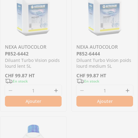
NEXA AUTOCOLOR
NEXA AUTOCOLOR
P852-6442
P852-6444
Diluant Turbo Vision poids
Diluant Turbo Vision poids
lourd lent 5L
lourd medium 5L
Prix
CHF
99.87
HT
Prix
CHF
99.87
HT
En stock
En stock
régulier
régulier
Diminuer la quantité pour P852-6442 - Diluant
Augmenter la quantité pour P8
Diminuer la quantit
Aug
Ajouter
Ajouter