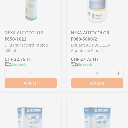
NEXA AUTOCOLOR
NEXA AUTOCOLOR
P850-1622
P980-5000/2
Diluant raccord rapide
Diluant AUTOCOLOR
400ml
Aquabase Plus 2L
Prix
CHF
22.75
HT
Prix
CHF
27.73
HT
En stock
En stock
régulier
régulier
Diminuer la quantité pour P850-1622 -Diluant
Augmenter la quantité pour P
Diminuer la quantit
Aug
Ajouter
Ajouter