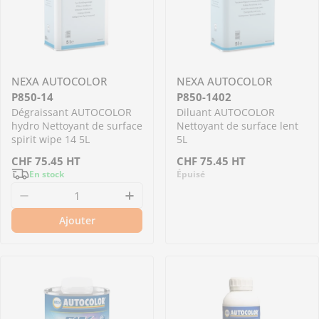
NEXA AUTOCOLOR
NEXA AUTOCOLOR
P850-14
P850-1402
Dégraissant AUTOCOLOR
Diluant AUTOCOLOR
hydro Nettoyant de surface
Nettoyant de surface lent
spirit wipe 14 5L
5L
Prix
CHF
75.45
HT
Prix
CHF
75.45
HT
En stock
Épuisé
régulier
régulier
Diminuer la quantité pour P850-14 - Dégraiss
Augmenter la quantité pour P
Ajouter
Me prévenir